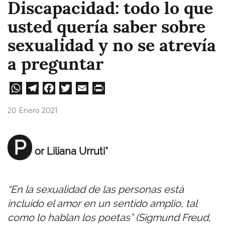
Discapacidad: todo lo que
usted quería saber sobre
sexualidad y no se atrevía
a preguntar
W
Te
Fa
T
E
Pri
ha
le
ce
wi
m
nt
20 Enero 2021
ts
gr
bo
tt
ail
A
a
ok
er
P
or Liliana Urruti*
pp
m
“En la sexualidad de las personas está
incluido el amor en un sentido amplio, tal
como lo hablan los poetas” (Sigmund Freud,