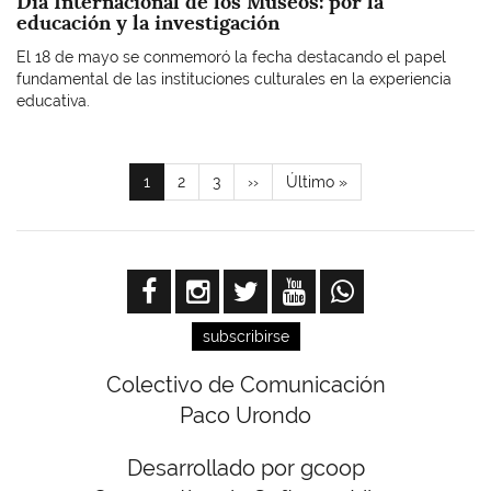
Día Internacional de los Museos: por la
educación y la investigación
El 18 de mayo se conmemoró la fecha destacando el papel
fundamental de las instituciones culturales en la experiencia
educativa.
Paginación
Página
1
Page
2
Page
3
Siguiente
››
Última
Último »
actual
página
página
subscribirse
Colectivo de Comunicación
Paco Urondo
Desarrollado por gcoop