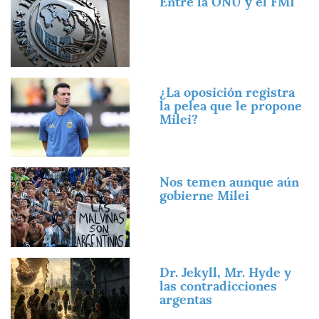
Entre la ONU y el FMI
Imagen
¿La oposición registra
la pelea que le propone
Milei?
Imagen
Nos temen aunque aún
gobierne Milei
Imagen
Dr. Jekyll, Mr. Hyde y
las contradicciones
argentas