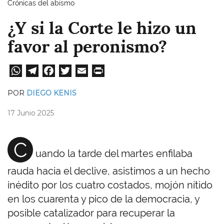
Crónicas del abismo
¿Y si la Corte le hizo un
favor al peronismo?
W
Te
Fa
T
E
Pri
ha
le
ce
wi
m
nt
POR
DIEGO KENIS
ts
gr
bo
tt
ail
17 Junio 2025
A
a
ok
er
pp
m
C
uando la tarde del martes enfilaba
rauda hacia el declive, asistimos a un hecho
inédito por los cuatro costados, mojón nítido
en los cuarenta y pico de la democracia, y
posible catalizador para recuperar la